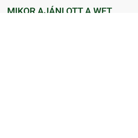
MIKOR AJÁNLOTT A WET
LOOK STYLING?
Ha a klasszikus pillák túl visszafogottak, de
a volume túl sok
Ha imádod a modern, trendi stílusokat
Ha fotózásokon, videókon szeretnél
természetesen kiemelkedő pillákat
Ha a reggeli sminkidőt minimálisra
szeretnéd csökkenteni
A WET look pillák
minden szemformához