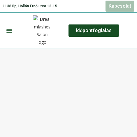
Kapcsolat
1136 Bp, Hollán Ernő utca 13-15.
Időpontfoglalás
Szolgáltatásaink és Árlista