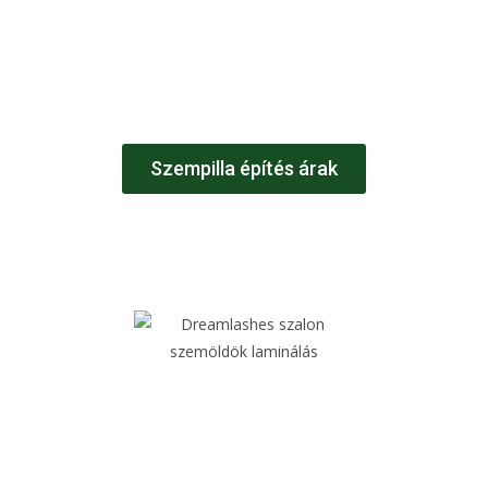
Színes műszempillák
Szempilla lifting
Szempilla oldás
Szempilla építés árak
SZEMÖLDÖK
Szemöldökhöz kapcsolódó szolgáltatások