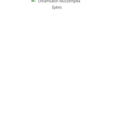
SZEMPILLA
Műszempilla építés /szempilla hosszabbítás a
legmodernebb trendek szerint, a legújabb
technikákkal.
Klasszikus (1D)
Light volume (2D-3D)
Mega volume (4D+)
Wet effekt
Eyeliner pillák
Fox styling