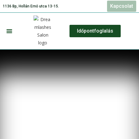
Kapcsolat
1136 Bp, Hollán Ernő utca 13-15.
Időpontfoglalás
Szolgáltatásaink és Árlista