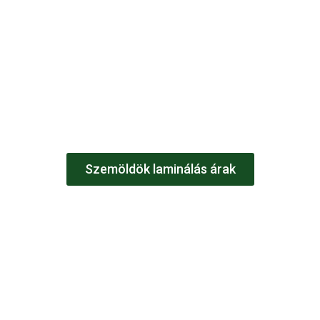
Szemöldök laminálás
Szemöldök szedés
Cérnás tervezés
Szemöldök festés
Szemöldök laminálás árak