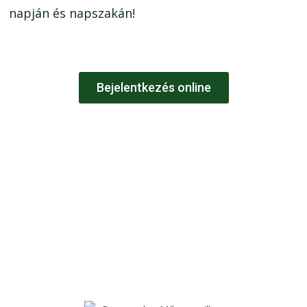
napján és napszakán!
Bejelentkezés online
SZOLGÁLTATÁSOK
SZALONUNKBAN